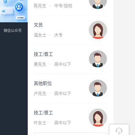
陈先生
·
中专/技校
文员
微信公众号
温女士
·
大专
技工/普工
黄先生
·
高中以下
其他职位
卢先生
·
高中以下
技工/普工
叶女士
·
高中以下